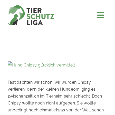
Skip
to
content
Togg
JETZT SPENDEN
Navi
ÜBER UNS
PROJEKTE
MITMACHEN
FÖRDERN & VERERBEN
KOOPERATIONEN
Fast dachten wir schon, wir würden Chipsy
verlieren, denn der kleinen Hundeomi ging es
4KIDS
zwischenzeitlich im Tierheim sehr schlecht. Doch
TIERHEIMTIERE
Chipsy wollte noch nicht aufgeben. Sie wollte
unbedingt noch einmal etwas von der Welt sehen.
TIERHEIME