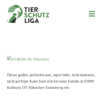
Skip
to
content
Toggl
Navig
JETZT SPENDEN
ÜBER UNS
PROJEKTE
MITMACHEN
FÖRDERN & VERERBEN
KOOPERATIONEN
Dieser großer, pechschwarze, super liebe, nicht kastrierte,
nicht gechipte Kater fand sich bei einer Familie in 03099
4KIDS
Kolkwitz OT Hähnchen Tannenweg ein.
TIERHEIMTIERE
TIERHEIME