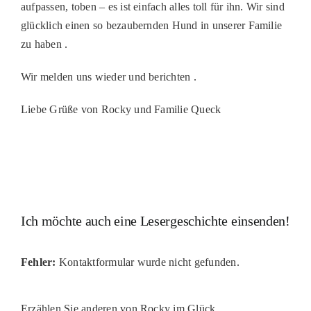
aufpassen, toben – es ist einfach alles toll für ihn. Wir sind
PATENSC
glücklich einen so bezaubernden Hund in unserer Familie
HELFER 
zu haben .
RATGEBE
Wir melden uns wieder und berichten .
Liebe Grüße von Rocky und Familie Queck
Ich möchte auch eine Lesergeschichte einsenden!
Fehler:
Kontaktformular wurde nicht gefunden.
Erzählen Sie anderen von Rocky im Glück