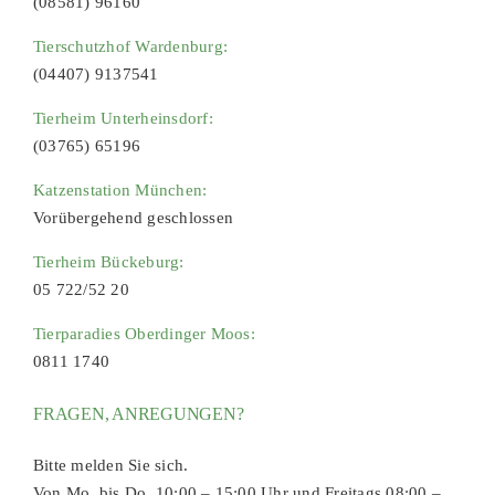
(08581) 96160
Tierschutzhof Wardenburg:
(04407) 9137541
Tierheim Unterheinsdorf:
(03765) 65196
Katzenstation München:
Vorübergehend geschlossen
Tierheim Bückeburg:
05 722/52 20
Tierparadies Oberdinger Moos:
0811 1740
FRAGEN, ANREGUNGEN?
Bitte melden Sie sich.
Von Mo. bis Do. 10:00 – 15:00 Uhr und Freitags 08:00 –