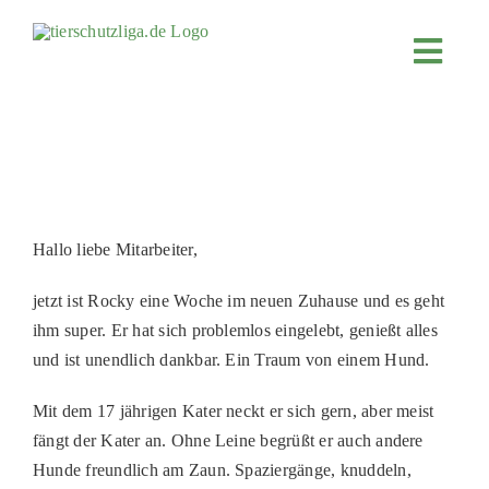
Skip
to
Toggl
content
Navig
JETZT SP
ÜBER UN
PROJEKT
MITMACH
Hallo liebe Mitarbeiter,
FÖRDERN
jetzt ist Rocky eine Woche im neuen Zuhause und es geht
KOOPERA
ihm super. Er hat sich problemlos eingelebt, genießt alles
und ist unendlich dankbar. Ein Traum von einem Hund.
4KIDS
Mit dem 17 jährigen Kater neckt er sich gern, aber meist
TIERHEIM
fängt der Kater an. Ohne Leine begrüßt er auch andere
TIERHEI
Hunde freundlich am Zaun. Spaziergänge, knuddeln,