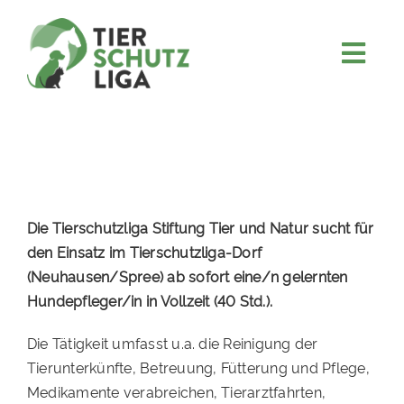
Skip
to
content
Togg
JETZT SPENDEN
Navi
ÜBER UNS
PROJEKTE
MITMACHEN
Die Tierschutzliga Stiftung Tier und Natur sucht für
FÖRDERN & VERERBEN
den Einsatz im Tierschutzliga-Dorf
(Neuhausen/Spree) ab sofort eine/n gelernten
KOOPERATIONEN
Hundepfleger/in in Vollzeit (40 Std.).
4KIDS
Die Tätigkeit umfasst u.a. die Reinigung der
TIERHEIMTIERE
Tierunterkünfte, Betreuung, Fütterung und Pflege,
Medikamente verabreichen, Tierarztfahrten,
TIERHEIME