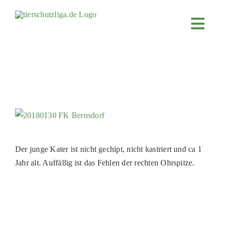
Skip
to
Toggl
content
Navig
JETZT SP
ÜBER UN
PROJEKT
MITMACH
FÖRDERN
Der junge Kater ist nicht gechipt, nicht kastriert und ca 1
KOOPERA
Jahr alt. Auffällig ist das Fehlen der rechten Ohrspitze.
4KIDS
TIERHEIM
TIERHEI