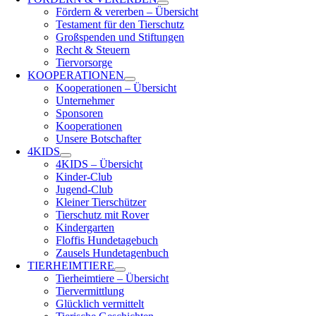
Fördern & vererben – Übersicht
Testament für den Tierschutz
Großspenden und Stiftungen
Recht & Steuern
Tiervorsorge
KOOPERATIONEN
Kooperationen – Übersicht
Unternehmer
Sponsoren
Kooperationen
Unsere Botschafter
4KIDS
4KIDS – Übersicht
Kinder-Club
Jugend-Club
Kleiner Tierschützer
Tierschutz mit Rover
Kindergarten
Floffis Hundetagebuch
Zausels Hundetagenbuch
TIERHEIMTIERE
Tierheimtiere – Übersicht
Tiervermittlung
Glücklich vermittelt