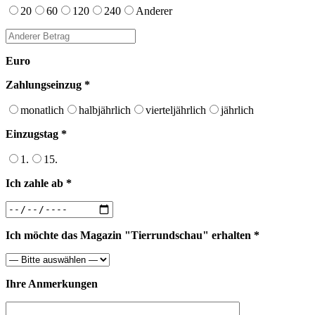
20
60
120
240
Anderer
Euro
Zahlungseinzug *
monatlich
halbjährlich
vierteljährlich
jährlich
Einzugstag *
1.
15.
Ich zahle ab *
Ich möchte das Magazin "Tierrundschau" erhalten *
Ihre Anmerkungen