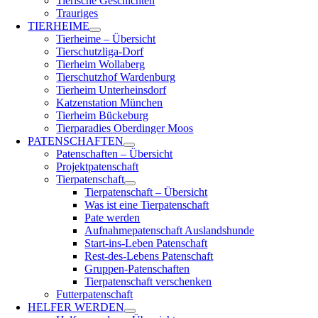
Tierische Geschichten
Trauriges
TIERHEIME
Tierheime – Übersicht
Tierschutzliga-Dorf
Tierheim Wollaberg
Tierschutzhof Wardenburg
Tierheim Unterheinsdorf
Katzenstation München
Tierheim Bückeburg
Tierparadies Oberdinger Moos
PATENSCHAFTEN
Patenschaften – Übersicht
Projektpatenschaft
Tierpatenschaft
Tierpatenschaft – Übersicht
Was ist eine Tierpatenschaft
Pate werden
Aufnahmepatenschaft Auslandshunde
Start-ins-Leben Patenschaft
Rest-des-Lebens Patenschaft
Gruppen-Patenschaften
Tierpatenschaft verschenken
Futterpatenschaft
HELFER WERDEN