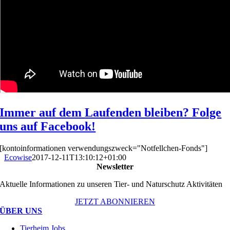
Immer auf dem Laufenden bleiben? Folge
uns auf Facebook!
[kontoinformationen verwendungszweck="Notfellchen-Fonds"]
Ecowise
2017-12-11T13:10:12+01:00
Newsletter
Aktuelle Informationen zu unseren Tier- und Naturschutz Aktivitäten
JETZT ABONNIEREN
ÜBER UNS
Tierheim Jobs