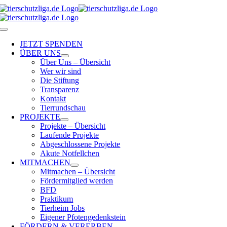
Skip
to
content
Toggle
Navigation
JETZT SPENDEN
ÜBER UNS
Über Uns – Übersicht
Wer wir sind
Die Stiftung
Transparenz
Kontakt
Tierrundschau
PROJEKTE
Projekte – Übersicht
Laufende Projekte
Abgeschlossene Projekte
Akute Notfellchen
MITMACHEN
Mitmachen – Übersicht
Fördermitglied werden
BFD
Praktikum
Tierheim Jobs
Eigener Pfotengedenkstein
FÖRDERN & VERERBEN