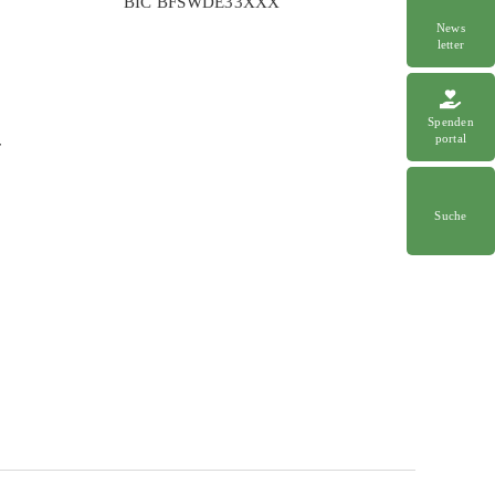
BIC BFSWDE33XXX
News
letter
Spenden
portal
r
Suche