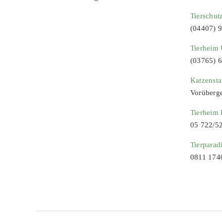
Tierschut
(04407) 
Tierheim 
(03765) 
Katzenst
Vorüberg
Tierheim
05 722/5
Tierparad
0811 174