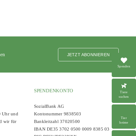
ten
JETZT ABONNIEREN
Spenden
SPENDENKONTO
Tiere
suchen
SozialBank AG
0 Uhr und
Kontonummer 9838503
Tier
d wir für
Bankleitzahl 37020500
heime
IBAN DE35 3702 0500 0009 8385 03