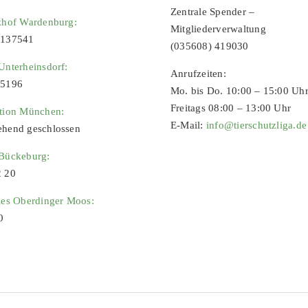
Zentrale Spender –
zhof Wardenburg:
Mitgliederverwaltung
9137541
(035608) 419030
Unterheinsdorf:
Anrufzeiten:
65196
Mo. bis Do. 10:00 – 15:00 Uh
Freitags 08:00 – 13:00 Uhr
ation München:
E-Mail:
info@tierschutzliga.de
ehend geschlossen
 Bückeburg:
2 20
ies Oberdinger Moos:
0