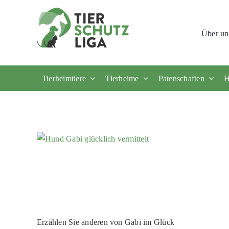
Skip
to
Über un
content
Tierheimtiere
Tierheime
Patenschaften
H
Erzählen Sie anderen von Gabi im Glück