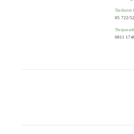
Tierheim
05 722/5
Tierparad
0811 174