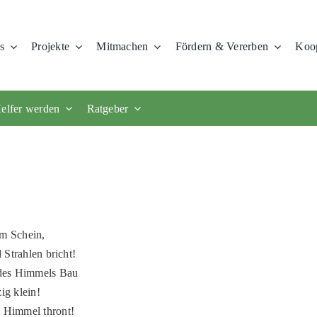
s
Projekte
Mitmachen
Fördern & Vererben
Koop
elfer werden
Ratgeber
em Schein,
 Strahlen bricht!
t des Himmels Bau
ig klein!
m Himmel thront!