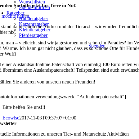
Wunschlisten
enden Sie bitte jetzt für Tiere in Not!
Spendenformen
Ratgeber
h möchte helfen
Hunderatgeber
Katzenratgeber
 stand dann schon die Andrea und der Tierarzt – wir wurden freundli
Kleintieratgeber
 hier nix.
Pferderatgeber
n, man – vielleicht sind wir ja gestorben und schon im Paradies? Im Ve
Spenden
d Wärme. Ich kann gar nicht glauben, dass es so schöne Orte für Hunde 
er Wuffi
t einer Auslandsaufnahme-Patenschaft von einmalig 100 Euro retten wir
d übernimm eine Auslandspatenschaft! Teilspenden sind auch erwünsch
zählen Sie anderen von unseren neuen Freunden!
ontoinformationen verwendungszweck="Aufnahmepatenschaft"]
Bitte helfen Sie uns!!!
Ecowise
2017-11-03T09:37:07+01:00
wsletter
tuelle Informationen zu unseren Tier- und Naturschutz Aktivitäten