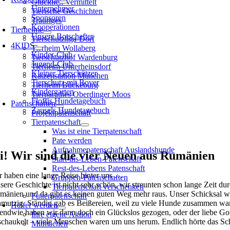
Glücklich Vermittelt
Unternehmer
Tierische Geschichten
Sponsoren
Trauriges
Kooperationen
Tierheime
Unsere Botschafter
Tierschutzliga-Dorf
4KIDS
Tierheim Wollaberg
Kinder-Club
Tierschutzhof Wardenburg
Jugend-Club
Tierheim Unterheinsdorf
Kleiner Tierschützer
Kat­zen­station München
Tierschutz mit Rover
Tierheim Bückeburg
Kindergarten
Tierparadies Oberdinger Moos
Floffis Hundetagebuch
Patenschaften
Zausels Hundetagebuch
Projektpatenschaft
Tierpatenschaft
Was ist eine Tierpatenschaft
Pate werden
Aufnahmepatenschaft Auslandshunde
i! Wir sind die vier Neuen aus Rumänien
Start-ins-Leben-Patenschaft
Rest-des-Lebens Patenschaft
r haben eine lange Reise hinter uns …
Gruppen-Patenschaften
sere Geschichte ist nicht sehr schön, wir streunten schon lange Zeit 
Tierpatenschaft verschenken
mänien und da gibt es keinen guten Weg mehr raus. Unser Schicksal war
Futterpatenschaft
hmutzig. Ständig gab es Beißereien, weil zu viele Hunde zusammen wa
Helfer werden
gendwie haben wir dann doch ein Glückslos gezogen, oder der liebe Got
Ihre eigene Aktion
schaukelt – viele Menschen waren um uns herum. Endlich hörte das Sch
Mitmachen