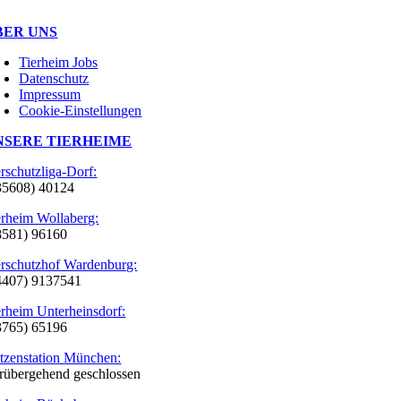
BER UNS
Tierheim Jobs
Datenschutz
Impressum
Cookie-Einstellungen
NSERE TIERHEIME
erschutzliga-Dorf:
35608) 40124
erheim Wollaberg:
8581) 96160
erschutzhof Wardenburg:
4407) 9137541
erheim Unterheinsdorf:
3765) 65196
tzenstation München:
rübergehend geschlossen