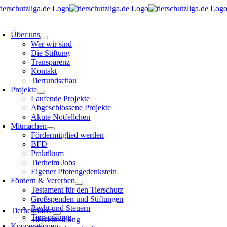
Skip
to
oggle
content
avigation
Über uns
Wer wir sind
Die Stiftung
Transparenz
Kontakt
Tierrundschau
Projekte
Laufende Projekte
Abgeschlossene Projekte
Akute Notfellchen
Mitmachen
Fördermitglied werden
BFD
Praktikum
Tierheim Jobs
Eigener Pfotengedenkstein
Fördern & Vererben
Testament für den Tierschutz
Großspenden und Stiftungen
oggle
avigation
Recht und Steuern
Tierheimtiere
Tiervorsorge
Tiervermittlung
Kooperationen