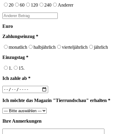
20
60
120
240
Anderer
Euro
Zahlungseinzug *
monatlich
halbjährlich
vierteljährlich
jährlich
Einzugstag *
1.
15.
Ich zahle ab *
Ich möchte das Magazin "Tierrundschau" erhalten *
Ihre Anmerkungen