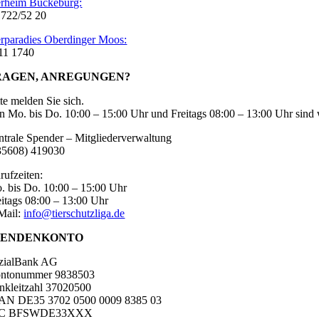
erheim Bückeburg:
 722/52 20
erparadies Oberdinger Moos:
11 1740
RAGEN, ANREGUNGEN?
tte melden Sie sich.
n Mo. bis Do. 10:00 – 15:00 Uhr und Freitags 08:00 – 13:00 Uhr sind w
ntrale Spender – Mitgliederverwaltung
35608) 419030
rufzeiten:
. bis Do. 10:00 – 15:00 Uhr
eitags 08:00 – 13:00 Uhr
Mail:
info@tierschutzliga.de
PENDENKONTO
zialBank AG
ntonummer 9838503
nkleitzahl 37020500
AN DE35 3702 0500 0009 8385 03
IC BFSWDE33XXX