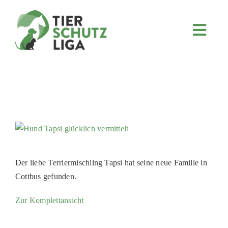
Skip
to
content
Toggl
Navig
JETZT SPENDEN
ÜBER UNS
PROJEKTE
MITMACHEN
FÖRDERN & VERERBEN
KOOPERATIONEN
Der liebe Terriermischling Tapsi hat seine neue Familie in
Cottbus gefunden.
4KIDS
TIERHEIMTIERE
Zur Komplettansicht
TIERHEIME