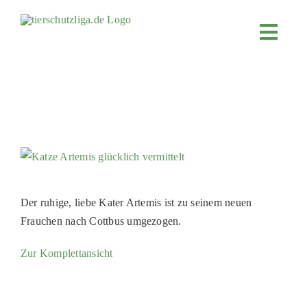
Skip
to
Toggl
content
Navig
JETZT SP
ÜBER UN
PROJEKT
MITMACH
FÖRDERN
Der ruhige, liebe Kater Artemis ist zu seinem neuen
KOOPERA
Frauchen nach Cottbus umgezogen.
4KIDS
Zur Komplettansicht
TIERHEIM
TIERHEI