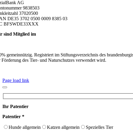
zialBank AG
ntonummer 9838503
nkleitzahl 37020500
AN DE35 3702 0500 0009 8385 03
IC BFSWDE33XXX
r sind Mitglied im
0% gemeinnützig. Registriert im Stiftungsverzeichnis des brandenburgi
r Förderung des Tier- und Naturschutzes verwendet wird.
Page load link
Ihr Patentier
Patentier *
Hunde allgemein
Katzen allgemein
Spezielles Tier