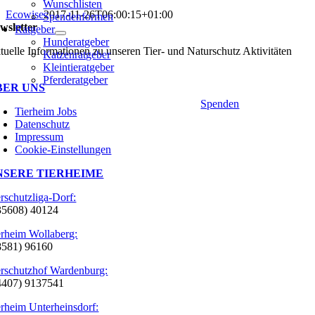
Wunschlisten
Ecowise
2017-11-26T06:00:15+01:00
Spendenformen
wsletter
Ratgeber
Hunderatgeber
tuelle Informationen zu unseren Tier- und Naturschutz Aktivitäten
Katzenratgeber
Kleintieratgeber
Pferderatgeber
BER UNS
Spenden
Tierheim Jobs
Datenschutz
Impressum
Cookie-Einstellungen
NSERE TIERHEIME
erschutzliga-Dorf:
35608) 40124
erheim Wollaberg:
8581) 96160
erschutzhof Wardenburg:
4407) 9137541
erheim Unterheinsdorf: