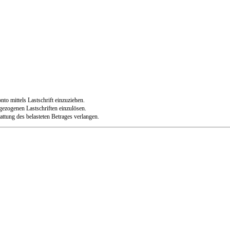
to mittels Lastschrift einzuziehen.
 gezogenen Lastschriften einzulösen.
ttung des belasteten Betrages verlangen.