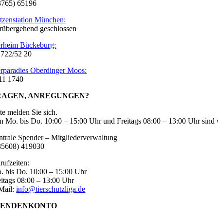
3765) 65196
tzenstation München:
rübergehend geschlossen
erheim Bückeburg:
 722/52 20
erparadies Oberdinger Moos:
11 1740
RAGEN, ANREGUNGEN?
tte melden Sie sich.
n Mo. bis Do. 10:00 – 15:00 Uhr und Freitags 08:00 – 13:00 Uhr sind w
ntrale Spender – Mitgliederverwaltung
35608) 419030
rufzeiten:
. bis Do. 10:00 – 15:00 Uhr
eitags 08:00 – 13:00 Uhr
Mail:
info@tierschutzliga.de
PENDENKONTO