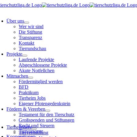
Skip
to
oggle
content
avigation
Über uns
Wer wir sind
Die Stiftung
Transparenz
Kontakt
Tierrundschau
Projekte
Laufende Projekte
Abgeschlossene Projekte
Akute Notfellchen
Mitmachen
Fördermitglied werden
BFD
Praktikum
Tierheim Jobs
Eigener Pfotengedenkstein
Fördern & Vererben
Testament für den Tierschutz
Großspenden und Stiftungen
oggle
avigation
Recht und Steuern
Tierheimtiere
Tiervorsorge
Tiervermittlung
Kooperationen