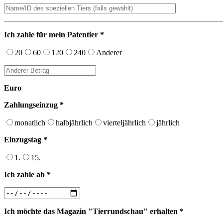
Ich zahle für mein Patentier *
20
60
120
240
Anderer
Euro
Zahlungseinzug *
monatlich
halbjährlich
vierteljährlich
jährlich
Einzugstag *
1.
15.
Ich zahle ab *
Ich möchte das Magazin "Tierrundschau" erhalten *