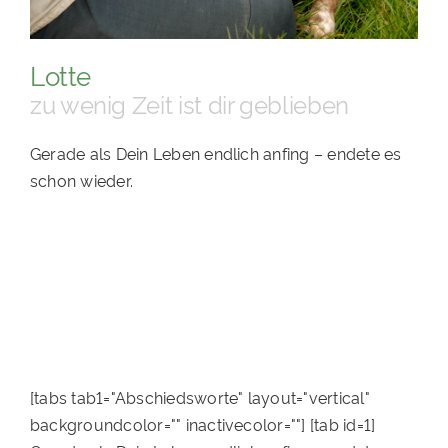
PATENSCHAFTEN
Lotte
HELFER WERDEN
zu wenig Zeit ist dir geblieben
RATGEBER
Gerade als Dein Leben endlich anfing – endete es
schon wieder.
[tabs tab1="Abschiedsworte" layout="vertical"
backgroundcolor="" inactivecolor=""] [tab id=1]