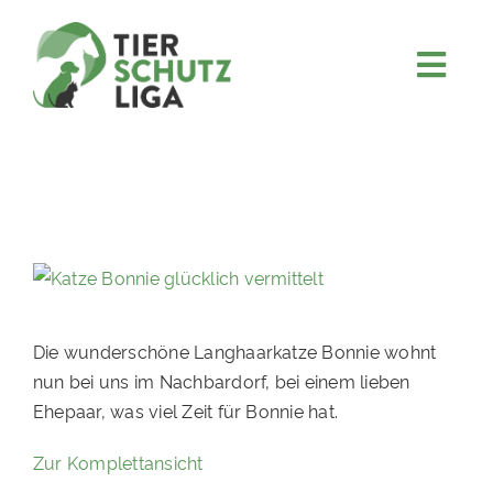
Skip
to
content
Togg
JETZT SPENDEN
Navi
ÜBER UNS
PROJEKTE
MITMACHEN
FÖRDERN & VERERBEN
KOOPERATIONEN
Die wunderschöne Langhaarkatze Bonnie wohnt
nun bei uns im Nachbardorf, bei einem lieben
4KIDS
Ehepaar, was viel Zeit für Bonnie hat.
TIERHEIMTIERE
Zur Komplettansicht
TIERHEIME