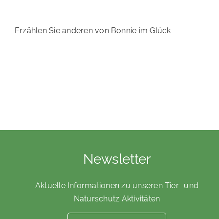
PATENSCHAFTEN
Erzählen Sie anderen von Bonnie im Glück
HELFER WERDEN
RATGEBER
Newsletter
Aktuelle Informationen zu unseren Tier- und
Naturschutz Aktivitäten