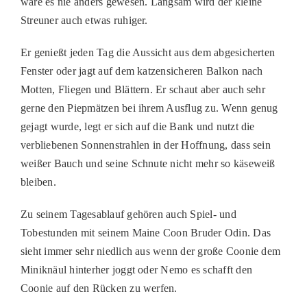
wäre es nie anders gewesen. Langsam wird der kleine
PATENSCHAFTEN
Streuner auch etwas ruhiger.
HELFER WERDEN
Er genießt jeden Tag die Aussicht aus dem abgesicherten
RATGEBER
Fenster oder jagt auf dem katzensicheren Balkon nach
Motten, Fliegen und Blättern. Er schaut aber auch sehr
gerne den Piepmätzen bei ihrem Ausflug zu. Wenn genug
gejagt wurde, legt er sich auf die Bank und nutzt die
verbliebenen Sonnenstrahlen in der Hoffnung, dass sein
weißer Bauch und seine Schnute nicht mehr so käseweiß
bleiben.
Zu seinem Tagesablauf gehören auch Spiel- und
Tobestunden mit seinem Maine Coon Bruder Odin. Das
sieht immer sehr niedlich aus wenn der große Coonie dem
Miniknäul hinterher joggt oder Nemo es schafft den
Coonie auf den Rücken zu werfen.