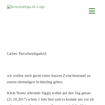
Skip
to
Toggl
content
Navig
JETZT SPENDEN
ÜBER UNS
PROJEKTE
MITMACHEN
Liebes Tierschutzligadorf,
FÖRDERN & VERERBEN
KOOPERATIONEN
wir wollen euch gerne einen kurzen Zwischenstand zu
4KIDS
eurem ehemaligen Schützling geben.
TIERHEIMTIERE
Klein Nemo (ehemals Siggi) wohnt auf den Tag genau
TIERHEIME
(21.10.2017) schon 1 Jahr hier und es kommt uns vor als