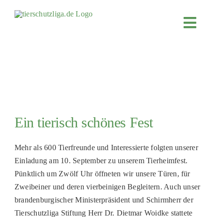
Skip
to
Toggl
content
Navig
JETZT SP
ÜBER UN
PROJEKT
MITMACH
Ein tierisch schönes Fest
FÖRDERN
KOOPERA
Mehr als 600 Tierfreunde und Interessierte folgten unserer
Einladung am 10. September zu unserem Tierheimfest.
4KIDS
Pünktlich um Zwölf Uhr öffneten wir unsere Türen, für
TIERHEIM
Zweibeiner und deren vierbeinigen Begleitern. Auch unser
brandenburgischer Ministerpräsident und Schirmherr der
TIERHEI
Tierschutzliga Stiftung Herr Dr. Dietmar Woidke stattete