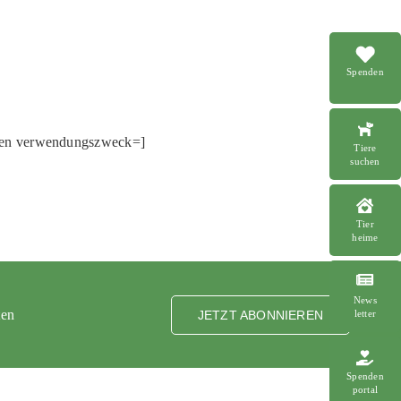
Spenden
nen verwendungszweck=]
Tiere
suchen
Tier
heime
News
ten
letter
JETZT ABONNIEREN
Spenden
portal