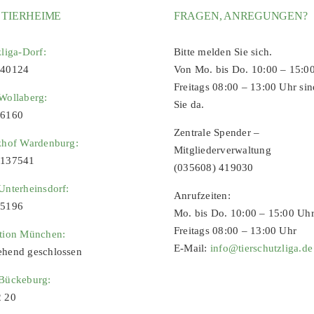
 TIERHEIME
FRAGEN, ANREGUNGEN?
zliga-Dorf:
Bitte melden Sie sich.
 40124
Von Mo. bis Do. 10:00 – 15:0
Freitags 08:00 – 13:00 Uhr sin
Wollaberg:
Sie da.
96160
Zentrale Spender –
zhof Wardenburg:
Mitgliederverwaltung
9137541
(035608) 419030
Unterheinsdorf:
Anrufzeiten:
65196
Mo. bis Do. 10:00 – 15:00 Uh
Freitags 08:00 – 13:00 Uhr
ation München:
E-Mail:
info@tierschutzliga.de
ehend geschlossen
 Bückeburg:
2 20