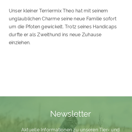
PATENSCHAFTEN
Unser kleiner Terriermix Theo hat mit seinem
unglaublichen Charme seine neue Familie sofort
HELFER WERDEN
um die Pfoten gewickelt. Trotz seines Handicaps
RATGEBER
durfte er als Zweithund ins neue Zuhause
einziehen.
Newsletter
Aktuelle Informationen zu unseren Tier- und