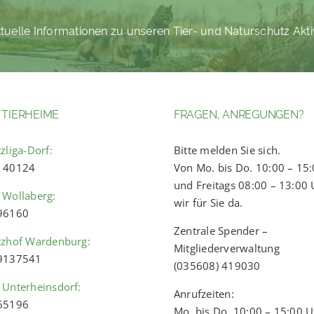
tuelle Informationen zu unseren Tier- und Naturschutz Akti
 TIERHEIME
FRAGEN, ANREGUNGEN?
zliga-Dorf:
Bitte melden Sie sich.
) 40124
Von Mo. bis Do. 10:00 – 15
und Freitags 08:00 – 13:00 
 Wollaberg:
wir für Sie da.
 96160
Zentrale Spender –
tzhof Wardenburg:
Mitgliederverwaltung
 9137541
(035608) 419030
 Unterheinsdorf:
Anrufzeiten:
 65196
Mo. bis Do. 10:00 – 15:00 