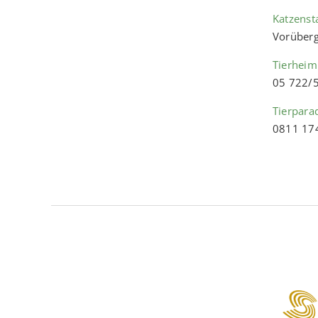
Katzenst
Vorüberg
Tierheim
05 722/
Tierpara
0811 17