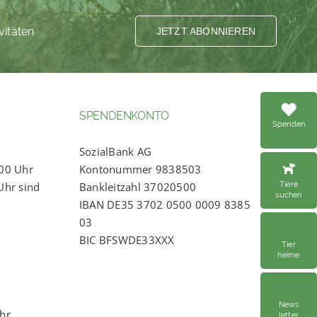
vitäten
JETZT ABONNIEREN
SPENDENKONTO
Spenden
SozialBank AG
:00 Uhr
Kontonummer 9838503
Tiere
Uhr sind
Bankleitzahl 37020500
suchen
IBAN DE35 3702 0500 0009 8385
03
BIC BFSWDE33XXX
Tier
heime
News
Uhr
letter