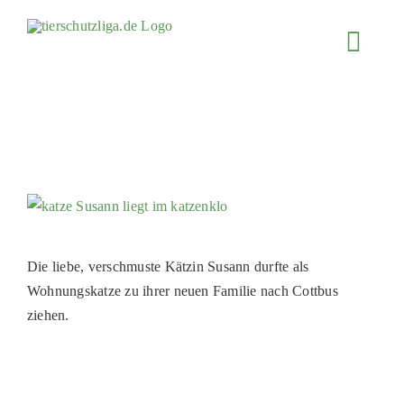
Skip
to
Toggl
content
Navig
JETZT SP
ÜBER UN
PROJEKT
MITMACH
FÖRDERN
Die liebe, verschmuste Kätzin Susann durfte als
KOOPERA
Wohnungskatze zu ihrer neuen Familie nach Cottbus
4KIDS
ziehen.
TIERHEIM
TIERHEI