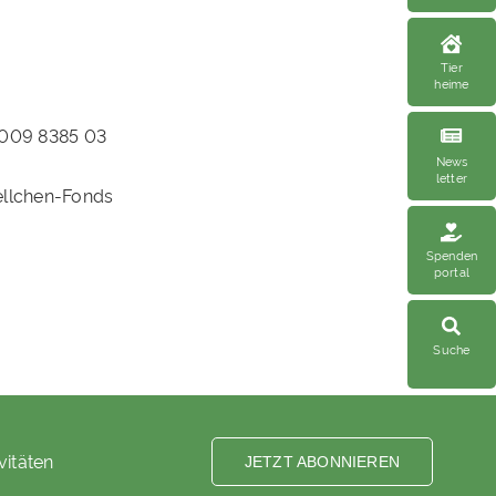
Tier
heime
0009 8385 03
News
letter
llchen-Fonds
Spenden
portal
Suche
vitäten
JETZT ABONNIEREN