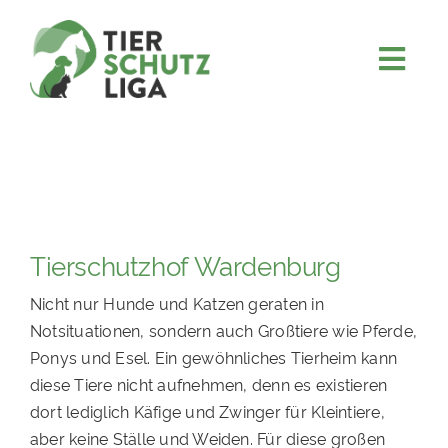
Skip
to
content
Togg
JETZT SPENDEN
Navi
ÜBER UNS
PROJEKTE
MITMACHEN
Tierschutzhof Wardenburg
FÖRDERN & VERERBEN
Nicht nur Hunde und Katzen geraten in
KOOPERATIONEN
Notsituationen, sondern auch Großtiere wie Pferde,
4KIDS
Ponys und Esel. Ein gewöhnliches Tierheim kann
diese Tiere nicht aufnehmen, denn es existieren
TIERHEIMTIERE
dort lediglich Käfige und Zwinger für Kleintiere,
TIERHEIME
aber keine Ställe und Weiden. Für diese großen