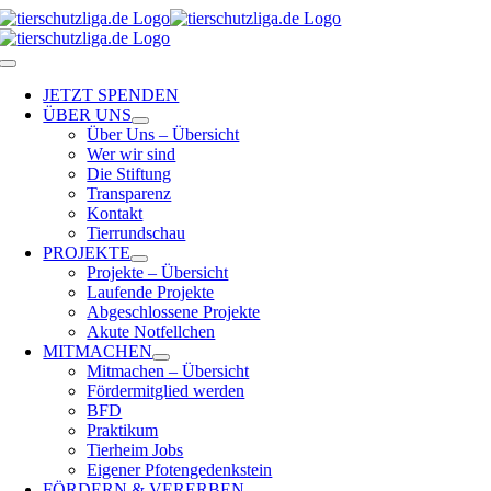
Skip
to
content
Toggle
Navigation
JETZT SPENDEN
ÜBER UNS
Über Uns – Übersicht
Wer wir sind
Die Stiftung
Transparenz
Kontakt
Tierrundschau
PROJEKTE
Projekte – Übersicht
Laufende Projekte
Abgeschlossene Projekte
Akute Notfellchen
MITMACHEN
Mitmachen – Übersicht
Fördermitglied werden
BFD
Praktikum
Tierheim Jobs
Eigener Pfotengedenkstein
FÖRDERN & VERERBEN