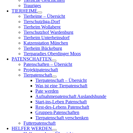
Tierische Geschichten
Trauriges
TIERHEIME
Tierheime – Übersicht
Tierschutzliga-Dorf
Tierheim Wollaberg
Tierschutzhof Wardenburg
Tierheim Unterheinsdorf
Katzenstation München
Tierheim Bückeburg
Tierparadies Oberdinger Moos
PATENSCHAFTEN
Patenschaften – Übersicht
Projektpatenschaft
Tierpatenschaft
Tierpatenschaft – Übersicht
Was ist eine Tierpatenschaft
Pate werden
Aufnahmepatenschaft Auslandshunde
Start-ins-Leben Patenschaft
Rest-des-Lebens Patenschaft
Gruppen-Patenschaften
Tierpatenschaft verschenken
Futterpatenschaft
HELFER WERDEN