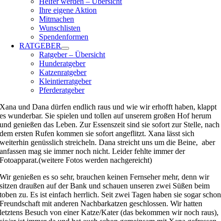
Helfer werden – Übersicht
Ihre eigene Aktion
Mitmachen
Wunschlisten
Spendenformen
RATGEBER
Ratgeber – Übersicht
Hunderatgeber
Katzenratgeber
Kleintierratgeber
Pferderatgeber
Xana und Dana dürfen endlich raus und wie wir erhofft haben, klappt
es wunderbar. Sie spielen und tollen auf unserem großen Hof herum
und genießen das Leben. Zur Essenszeit sind sie sofort zur Stelle, nach
dem ersten Rufen kommen sie sofort angeflitzt. Xana lässt sich
weiterhin genüsslich streicheln. Dana streicht uns um die Beine, aber
anfassen mag sie immer noch nicht. Leider fehlte immer der
Fotoapparat.(weitere Fotos werden nachgereicht)
Wir genießen es so sehr, brauchen keinen Fernseher mehr, denn wir
sitzen draußen auf der Bank und schauen unseren zwei Süßen beim
toben zu. Es ist einfach herrlich. Seit zwei Tagen haben sie sogar scho
Freundschaft mit anderen Nachbarkatzen geschlossen. Wir hatten
letztens Besuch von einer Katze/Kater (das bekommen wir noch raus),