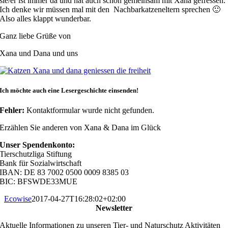
sie/er ist immer da und hat auch schon gemeinsam mit Xana gefressen.
Ich denke wir müssen mal mit den Nachbarkatzeneltern sprechen 🙂
Also alles klappt wunderbar.
Ganz liebe Grüße von
Xana und Dana und uns
Ich möchte auch eine Lesergeschichte einsenden!
Fehler:
Kontaktformular wurde nicht gefunden.
Erzählen Sie anderen von Xana & Dana im Glück
Unser Spendenkonto:
Tierschutzliga Stiftung
Bank für Sozialwirtschaft
IBAN: DE 83 7002 0500 0009 8385 03
BIC: BFSWDE33MUE
Ecowise
2017-04-27T16:28:02+02:00
Newsletter
Aktuelle Informationen zu unseren Tier- und Naturschutz Aktivitäten