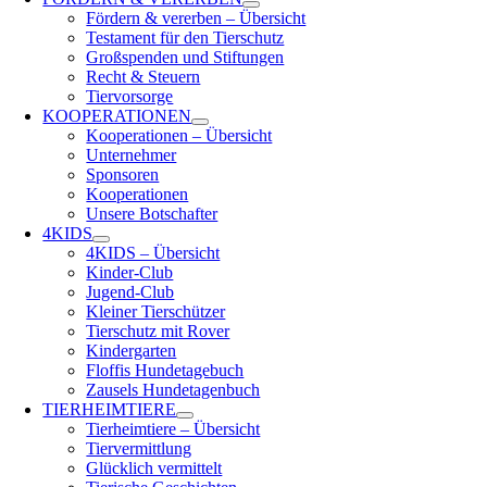
Fördern & vererben – Übersicht
Testament für den Tierschutz
Großspenden und Stiftungen
Recht & Steuern
Tiervorsorge
KOOPERATIONEN
Kooperationen – Übersicht
Unternehmer
Sponsoren
Kooperationen
Unsere Botschafter
4KIDS
4KIDS – Übersicht
Kinder-Club
Jugend-Club
Kleiner Tierschützer
Tierschutz mit Rover
Kindergarten
Floffis Hundetagebuch
Zausels Hundetagenbuch
TIERHEIMTIERE
Tierheimtiere – Übersicht
Tiervermittlung
Glücklich vermittelt