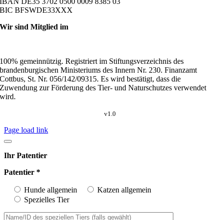
IBAN DE35 3702 0500 0009 8385 03
BIC BFSWDE33XXX
Wir sind Mitglied im
100% gemeinnützig. Registriert im Stiftungsverzeichnis des
brandenburgischen Ministeriums des Innern Nr. 230. Finanzamt
Cottbus, St. Nr. 056/142/09315. Es wird bestätigt, dass die
Zuwendung zur Förderung des Tier- und Naturschutzes verwendet
wird.
v1.0
Page load link
Ihr Patentier
Patentier *
Hunde allgemein
Katzen allgemein
Spezielles Tier