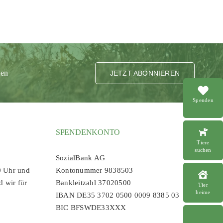
ten
JETZT ABONNIEREN
Spenden
SPENDENKONTO
Tiere
suchen
SozialBank AG
0 Uhr und
Kontonummer 9838503
d wir für
Bankleitzahl 37020500
Tier
heime
IBAN DE35 3702 0500 0009 8385 03
BIC BFSWDE33XXX