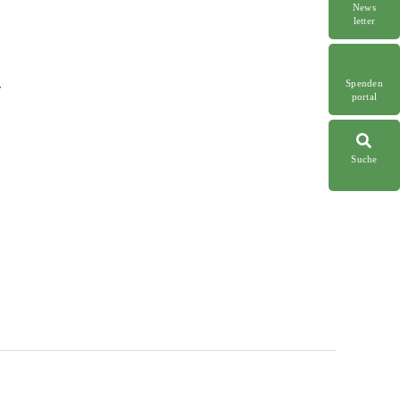
News
letter
Spenden
r
portal
Suche