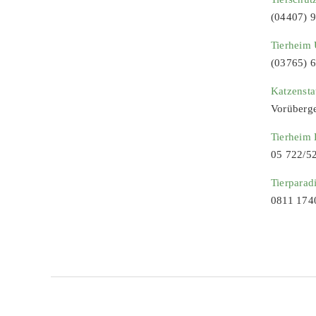
(04407) 
Tierheim 
(03765) 
Katzenst
Vorüberg
Tierheim
05 722/5
Tierparad
0811 174