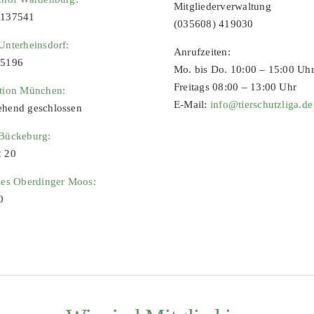
Mitgliederverwaltung
9137541
(035608) 419030
Unterheinsdorf:
Anrufzeiten:
65196
Mo. bis Do. 10:00 – 15:00 Uh
Freitags 08:00 – 13:00 Uhr
ation München:
E-Mail:
info@tierschutzliga.de
ehend geschlossen
 Bückeburg:
2 20
ies Oberdinger Moos:
0