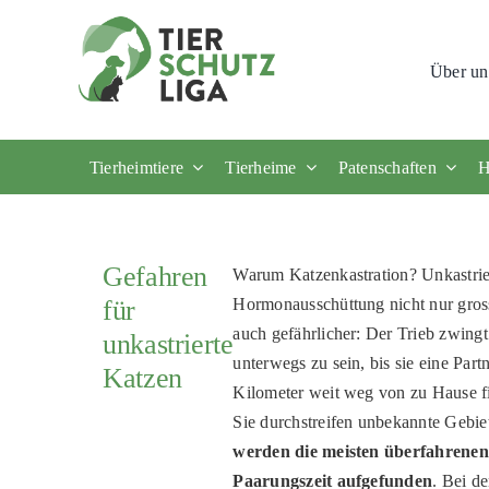
Skip
to
Über un
content
Tierheimtiere
Tierheime
Patenschaften
H
Gefahren
Warum Katzenkastration? Unkastrier
für
Hormonausschüttung nicht nur gross
auch gefährlicher: Der Trieb zwingt
unkastrierte
unterwegs zu sein, bis sie eine Par
Katzen
Kilometer weit weg von zu Hause fi
Sie durchstreifen unbekannte Gebie
werden die meisten überfahrene
Paarungszeit aufgefunden
. Bei d