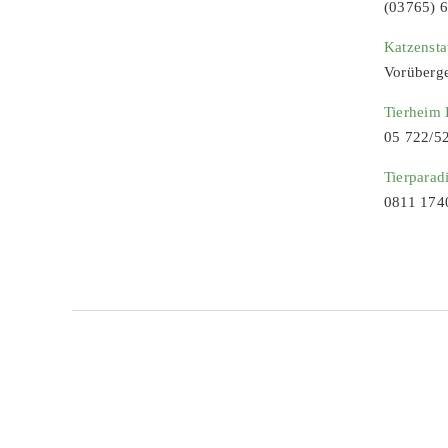
(03765) 
Katzenst
Vorüberg
Tierheim
05 722/5
Tierparad
0811 174