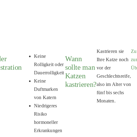
Kastrieren sie
Zu
Keine
der
Wann
Ihre Katze noch
zu
Rolligkeit oder
stration
sollte man
vor der
Üb
Dauerrolligkeit
Katzen
Geschlechtsreife,
Keine
kastrieren?
also im Alter von
Duftmarken
fünf bis sechs
von Katern
Monaten.
Niedrigeres
Risiko
hormoneller
Erkrankungen