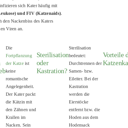
nfizieren sich Kater häufig mit
eukose) und
FIV (Katzenaids)
.
h den Nackenbiss des Katers
en Viren an.
Die
Sterilisation
Sterilisation
Vorteile 
Fortpflanzung
bedeutet:
n
oder
Katzenka
der Katze
ist
Durchtrennen der
eb
Kastration?
keine
Samen- bzw.
romantische
Eileiter. Bei der
Angelegenheit.
Kastration
Der Kater packt
werden die
die Kätzin mit
Eierstöcke
den Zähnen und
entfernt bzw. die
Krallen im
Hoden aus dem
Nacken. Sein
Hodensack