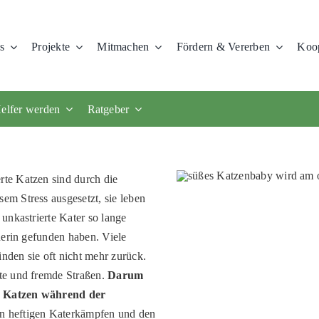
s
Projekte
Mitmachen
Fördern & Vererben
Koop
elfer werden
Ratgeber
te Katzen sind durch die
em Stress ausgesetzt, sie leben
 unkastrierte Kater so lange
tnerin gefunden haben. Viele
nden sie oft nicht mehr zurück.
te und fremde Straßen.
Darum
n Katzen während der
en heftigen Katerkämpfen und den