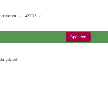
erationen
4KIDS
Spenden