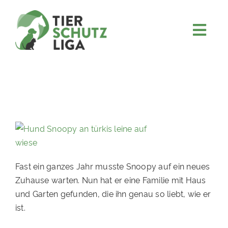
Skip
to
content
Togg
JETZT SPENDEN
Navi
ÜBER UNS
PROJEKTE
MITMACHEN
FÖRDERN & VERERBEN
KOOPERATIONEN
Fast ein ganzes Jahr musste Snoopy auf ein neues
4KIDS
Zuhause warten. Nun hat er eine Familie mit Haus
und Garten gefunden, die ihn genau so liebt, wie er
TIERHEIMTIERE
ist.
TIERHEIME