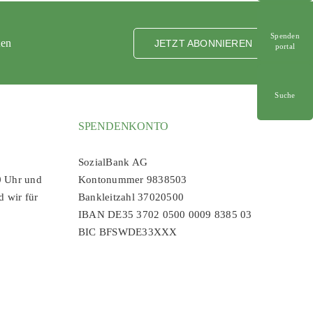
Spenden
ten
JETZT ABONNIEREN
portal
Suche
SPENDENKONTO
SozialBank AG
0 Uhr und
Kontonummer 9838503
d wir für
Bankleitzahl 37020500
IBAN DE35 3702 0500 0009 8385 03
BIC BFSWDE33XXX