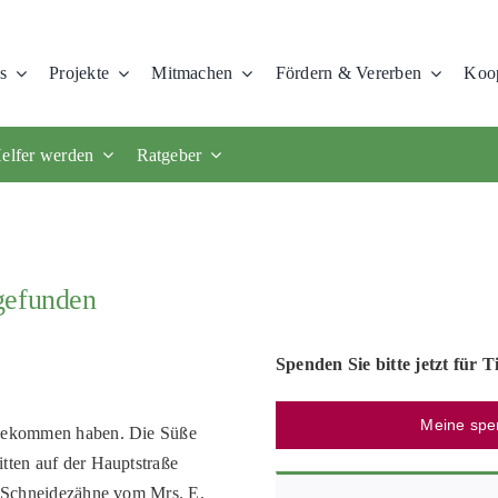
s
Projekte
Mitmachen
Fördern & Vererben
Koop
elfer werden
Ratgeber
gefunden
Spenden Sie bitte jetzt für T
Meine spe
n bekommen haben. Die Süße
tten auf der Hauptstraße
en Schneidezähne vom Mrs. E.