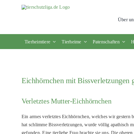
Skip
to
Über un
content
Tierheimtiere
Tierheime
Patenschaften
H
Eichhörnchen mit Bissverletzungen 
Verletztes Mutter-Eichhörnchen
Ein armes verletztes Eichhörnchen, welches wir gester
hat schlimme Bissverletzungen, wurde völlig apathisch mi
gefunden. Eine tierliebe Frau brachte sie uns. Die ober