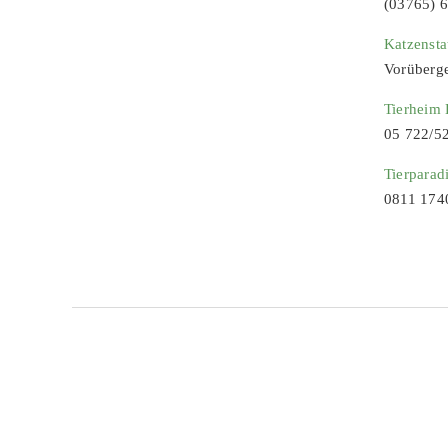
(03765) 
Katzenst
Vorüberg
Tierheim
05 722/5
Tierparad
0811 174