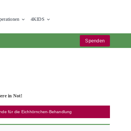
erationen
4KIDS
Spenden
iere in Not!
nde für die Eichhörnchen-Behandlung