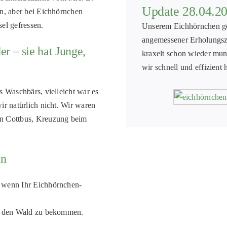
Update 28.04.2
in, aber bei Eichhörnchen
el gefressen.
Unserem Eichhörnchen ge
angemessener Erholungszei
r – sie hat Junge,
kraxelt schon wieder mu
wir schnell und effizient
s Waschbärs, vielleicht war es
ir natürlich nicht. Wir waren
en Cottbus, Kreuzung beim
an
d wenn Ihr Eichhörnchen-
in den Wald zu bekommen.