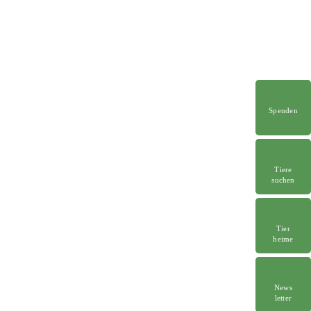
Spenden
Tiere
suchen
Tier
heime
News
letter