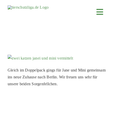
Skip
to
Toggl
content
Navig
JETZT SPENDEN
ÜBER UNS
PROJEKTE
MITMACHEN
FÖRDERN & VERERBEN
Gleich im Doppelpack gings für Jane und Mini gemeinsam
KOOPERATIONEN
ins neue Zuhause nach Berlin. Wir freuen uns sehr für
unsere beiden Sorgenfellchen.
4KIDS
TIERHEIMTIERE
TIERHEIME