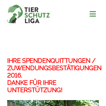
Skip
to
content
Togg
JETZT SPENDEN
Navi
ÜBER UNS
PROJEKTE
MITMACHEN
IHRE SPENDENQUITTUNGEN /
FÖRDERN & VERERBEN
ZUWENDUNGSBESTÄTIGUNGEN
2016.
KOOPERATIONEN
DANKE FÜR IHRE
4KIDS
UNTERSTÜTZUNG!
TIERHEIMTIERE
TIERHEIME