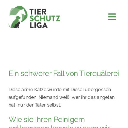
Skip
to
content
Togg
JETZT SPENDEN
Navi
ÜBER UNS
PROJEKTE
MITMACHEN
Ein schwerer Fall von Tierquälerei
FÖRDERN & VERERBEN
Diese arme Katze wurde mit Diesel übergossen
KOOPERATIONEN
aufgefunden. Niemand weiß, wer ihr das angetan
4KIDS
hat, nur der Täter selbst.
TIERHEIMTIERE
Wie sie ihren Peinigern
TIERHEIME
entkommen konnte wissen wir