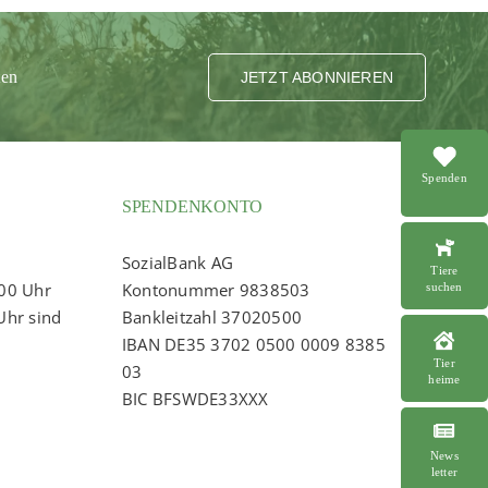
ten
JETZT ABONNIEREN
Spenden
SPENDENKONTO
SozialBank AG
Tiere
:00 Uhr
Kontonummer 9838503
suchen
Uhr sind
Bankleitzahl 37020500
IBAN DE35 3702 0500 0009 8385
Tier
03
heime
BIC BFSWDE33XXX
News
letter