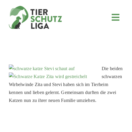
Skip
to
content
Toggl
Navig
JETZT SPENDEN
ÜBER UNS
PROJEKTE
MITMACHEN
Die beiden
schwarzen
FÖRDERN & VERERBEN
Wirbelwinde Zita und Stevi haben sich im Tierheim
KOOPERATIONEN
kennen und lieben gelernt. Gemeinsam durften die zwei
Katzen nun zu ihrer neuen Familie umziehen.
4KIDS
TIERHEIMTIERE
TIERHEIME