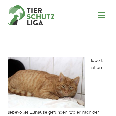
Skip
to
content
Togg
JETZT SPENDEN
Navi
ÜBER UNS
PROJEKTE
MITMACHEN
Rupert
hat ein
FÖRDERN & VERERBEN
KOOPERATIONEN
4KIDS
TIERHEIMTIERE
liebevolles Zuhause gefunden, wo er nach der
TIERHEIME