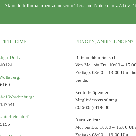
Aktuelle Informationen zu unseren Tier- und Naturschutz Aktivitä
 TIERHEIME
FRAGEN, ANREGUNGEN?
zliga-Dorf:
Bitte melden Sie sich.
 40124
Von Mo. bis Do. 10:00 – 15:0
Freitags 08:00 – 13:00 Uhr sin
Wollaberg:
Sie da.
96160
Zentrale Spender –
zhof Wardenburg:
Mitgliederverwaltung
9137541
(035608) 419030
Unterheinsdorf:
Anrufzeiten:
65196
Mo. bis Do. 10:00 – 15:00 Uh
Freitags 08:00 – 13:00 Uhr