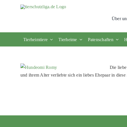
Skip
to
Über un
content
Tierheimtiere
Tierheime
Patenschaften
H
Die lieb
und ihrem Alter verliebte sich ein liebes Ehepaar in die