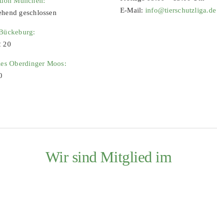
ation München:
E-Mail:
info@tierschutzliga.de
ehend geschlossen
 Bückeburg:
2 20
ies Oberdinger Moos:
0
Wir sind Mitglied im