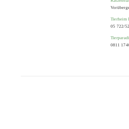
Katzenst
Vorüberg
Tierheim
05 722/5
Tierparad
0811 174