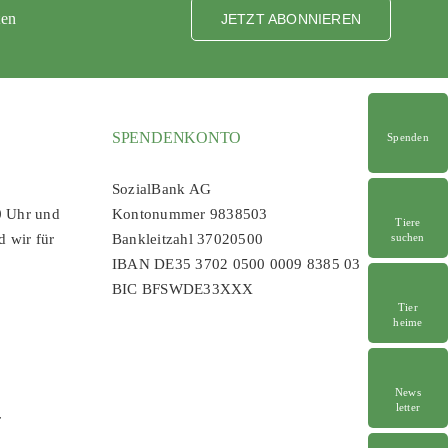
ten
JETZT ABONNIEREN
SPENDENKONTO
Spenden
SozialBank AG
0 Uhr und
Kontonummer 9838503
Tiere
d wir für
Bankleitzahl 37020500
suchen
IBAN DE35 3702 0500 0009 8385 03
BIC BFSWDE33XXX
Tier
heime
News
letter
r