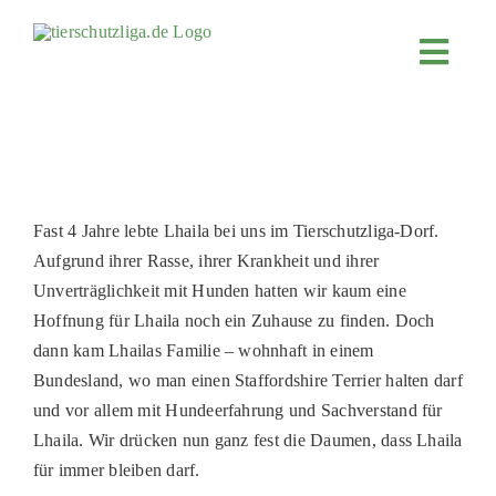
Skip
to
Toggl
content
Navig
JETZT SP
ÜBER UN
PROJEKT
Fast 4 Jahre lebte Lhaila bei uns im Tierschutzliga-Dorf.
MITMACH
Aufgrund ihrer Rasse, ihrer Krankheit und ihrer
FÖRDERN
Unverträglichkeit mit Hunden hatten wir kaum eine
Hoffnung für Lhaila noch ein Zuhause zu finden. Doch
KOOPERA
dann kam Lhailas Familie – wohnhaft in einem
4KIDS
Bundesland, wo man einen Staffordshire Terrier halten darf
und vor allem mit Hundeerfahrung und Sachverstand für
TIERHEIM
Lhaila. Wir drücken nun ganz fest die Daumen, dass Lhaila
TIERHEI
für immer bleiben darf.