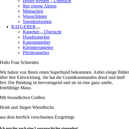
Helfer werden – Übersicht
Ihre eigene Aktion
Mitmachen
Wunschlisten
Spendenformen
RATGEBER
Ratgeber – Übersicht
Hunderatgeber
Katzenratgeber
Kleintierratgeber
Pferderatgeber
Hallo Frau Schneider.
Wir haben von Ihnen einen Superhund bekommen. Anbei einige Bilde
über ihre Entwicklung. Sie hat die Grundkommandos drauf und läuft
frei. Die Bindung ist hervorragend und sie ist eine ganz sanfte,
feinfühlige Maus.
Mit freundlichen Grüßen
Heidi und Jürgen Wiendlocha
aus dem herrlich verschneiten Erzgebirge
Ich möchte auch eine Lesergeschichte einsenden!