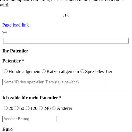
wird.
v1.0
Page load link
Ihr Patentier
Patentier *
Hunde allgemein
Katzen allgemein
Spezielles Tier
Ich zahle für mein Patentier *
20
60
120
240
Anderer
Euro