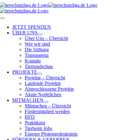
Skip
to
content
Toggle
Navigation
JETZT SPENDEN
ÜBER UNS
Über Uns – Übersicht
Wer wir sind
Die Stiftung
Transparenz
Kontakt
Tierrundschau
PROJEKTE
Projekte – Übersicht
Laufende Projekte
Abgeschlossene Projekte
Akute Notfellchen
MITMACHEN
Mitmachen – Übersicht
Fördermitglied werden
BFD
Praktikum
Tierheim Jobs
Eigener Pfotengedenkstein
FÖRDERN & VERERBEN