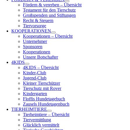
Fördern & vererben – Übersicht
Testament für den Tierschutz
Großspenden und Stiftungen
Recht & Steuern
Tiervorsorge
KOOPERATIONEN
Kooperationen – Übersicht
Unternehmer
Sponsoren
Kooperationen
Unsere Botschafter
4KIDS
4KIDS – Übersicht
Kinder-Club
Jugend-Club
Kleiner Tierschützer
Tierschutz mit Rover
Kindergarten
Floffis Hundetagebuch
Zausels Hundetagenbuch
TIERHEIMTIERE
Tierheimtiere – Übersicht
Tiervermittlung
Glücklich vermittelt