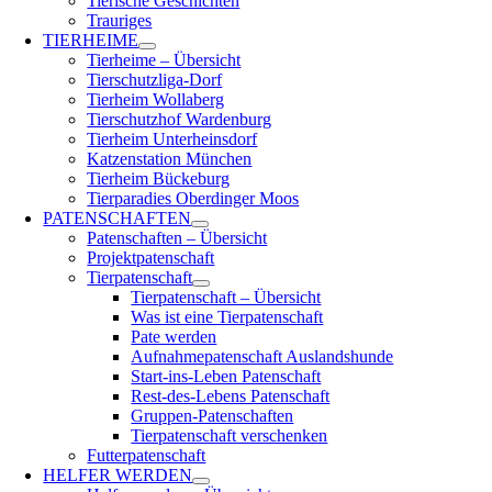
Tierische Geschichten
Trauriges
TIERHEIME
Tierheime – Übersicht
Tierschutzliga-Dorf
Tierheim Wollaberg
Tierschutzhof Wardenburg
Tierheim Unterheinsdorf
Katzenstation München
Tierheim Bückeburg
Tierparadies Oberdinger Moos
PATENSCHAFTEN
Patenschaften – Übersicht
Projektpatenschaft
Tierpatenschaft
Tierpatenschaft – Übersicht
Was ist eine Tierpatenschaft
Pate werden
Aufnahmepatenschaft Auslandshunde
Start-ins-Leben Patenschaft
Rest-des-Lebens Patenschaft
Gruppen-Patenschaften
Tierpatenschaft verschenken
Futterpatenschaft
HELFER WERDEN