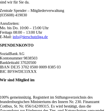
sind wir für Sie da.
Zentrale Spender – Mitgliederverwaltung
(035608) 419030
Anrufzeiten:
Mo. bis Do. 10:00 – 15:00 Uhr
Freitags 08:00 – 13:00 Uhr
E-Mail:
info@tierschutzliga.de
SPENDENKONTO
SozialBank AG
Kontonummer 9838503
Bankleitzahl 37020500
IBAN DE35 3702 0500 0009 8385 03
BIC BFSWDE33XXX
Wir sind Mitglied im
100% gemeinnützig. Registriert im Stiftungsverzeichnis des
brandenburgischen Ministeriums des Innern Nr. 230. Finanzamt
Cottbus, St. Nr. 056/142/09315. Es wird bestätigt, dass die
Zuwendung zur Förderung des Tier- und Naturschutzes verwendet