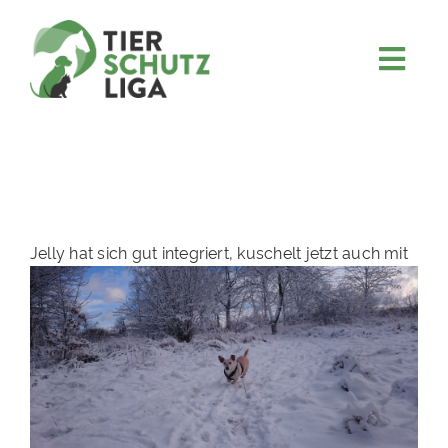
Skip
to
content
Togg
JETZT SPENDEN
Navi
ÜBER UNS
PROJEKTE
MITMACHEN
Jelly hat sich gut integriert, kuschelt j
etzt auch mit
FÖRDERN & VERERBEN
KOOPERATIONEN
4KIDS
TIERHEIMTIERE
TIERHEIME