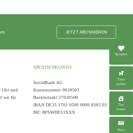
ten
JETZT ABONNIEREN
Spenden
SPENDENKONTO
Tiere
SozialBank AG
suchen
0 Uhr und
Kontonummer 9838503
d wir für
Bankleitzahl 37020500
IBAN DE35 3702 0500 0009 8385 03
Tier
heime
BIC BFSWDE33XXX
News