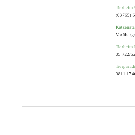
Tierheim 
(03765) 
Katzenst
Vorüberg
Tierheim
05 722/5
Tierparad
0811 174