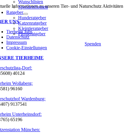
Wunschlisten
tuelle Informationen zu unseren Tier- und Naturschutz Aktivitäten
Spendenformen
Ratgeber
Hunderatgeber
BER UNS
Katzenratgeber
Kleintieratgeber
Tierheim Jobs
Pferderatgeber
Datenschutz
Impressum
Spenden
Cookie-Einstellungen
NSERE TIERHEIME
erschutzliga-Dorf:
35608) 40124
erheim Wollaberg:
8581) 96160
erschutzhof Wardenburg:
4407) 9137541
erheim Unterheinsdorf:
3765) 65196
tzenstation München: