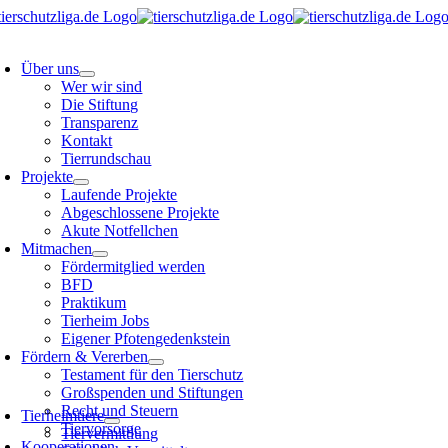
Skip
to
oggle
content
avigation
Über uns
Wer wir sind
Die Stiftung
Transparenz
Kontakt
Tierrundschau
Projekte
Laufende Projekte
Abgeschlossene Projekte
Akute Notfellchen
Mitmachen
Fördermitglied werden
BFD
Praktikum
Tierheim Jobs
Eigener Pfotengedenkstein
Fördern & Vererben
Testament für den Tierschutz
Großspenden und Stiftungen
oggle
avigation
Recht und Steuern
Tierheimtiere
Tiervorsorge
Tiervermittlung
Kooperationen