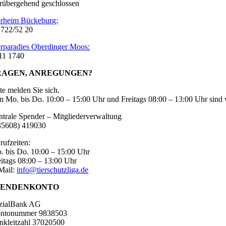
rübergehend geschlossen
erheim Bückeburg:
 722/52 20
erparadies Oberdinger Moos:
11 1740
RAGEN, ANREGUNGEN?
tte melden Sie sich.
n Mo. bis Do. 10:00 – 15:00 Uhr und Freitags 08:00 – 13:00 Uhr sind w
ntrale Spender – Mitgliederverwaltung
35608) 419030
rufzeiten:
. bis Do. 10:00 – 15:00 Uhr
eitags 08:00 – 13:00 Uhr
Mail:
info@tierschutzliga.de
PENDENKONTO
zialBank AG
ntonummer 9838503
nkleitzahl 37020500