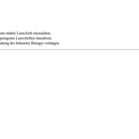
to mittels Lastschrift einzuziehen.
 gezogenen Lastschriften einzulösen.
ttung des belasteten Betrages verlangen.