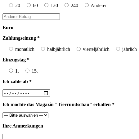
20
60
120
240
Anderer
Euro
Zahlungseinzug *
monatlich
halbjährlich
vierteljährlich
jährlich
Einzugstag *
1.
15.
Ich zahle ab *
Ich möchte das Magazin "Tierrundschau" erhalten *
Ihre Anmerkungen