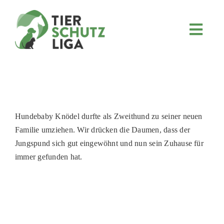
Skip
to
content
Toggl
Navig
JETZT SPENDEN
ÜBER UNS
PROJEKTE
MITMACHEN
Hundebaby Knödel durfte als Zweithund zu seiner neuen
Familie umziehen. Wir drücken die Daumen, dass der
FÖRDERN & VERERBEN
Jungspund sich gut eingewöhnt und nun sein Zuhause für
KOOPERATIONEN
immer gefunden hat.
4KIDS
TIERHEIMTIERE
TIERHEIME