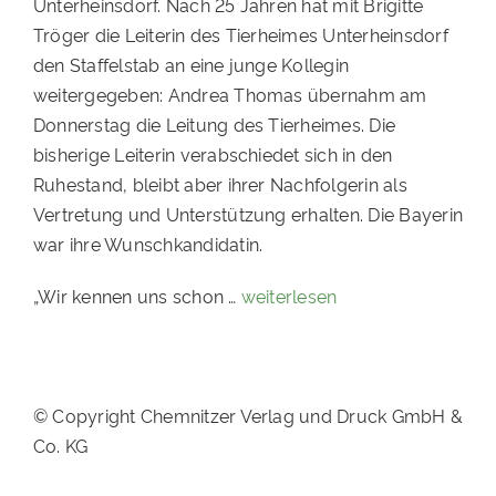
Unterheinsdorf. Nach 25 Jahren hat mit Brigitte
PATENSCHAFTEN
Tröger die Leiterin des Tierheimes Unterheinsdorf
den Staffelstab an eine junge Kollegin
HELFER WERDEN
weitergegeben: Andrea Thomas übernahm am
RATGEBER
Donnerstag die Leitung des Tierheimes. Die
bisherige Leiterin verabschiedet sich in den
Ruhestand, bleibt aber ihrer Nachfolgerin als
Vertretung und Unterstützung erhalten. Die Bayerin
war ihre Wunschkandidatin.
„Wir kennen uns schon …
weiterlesen
© Copyright Chemnitzer Verlag und Druck GmbH &
Co. KG