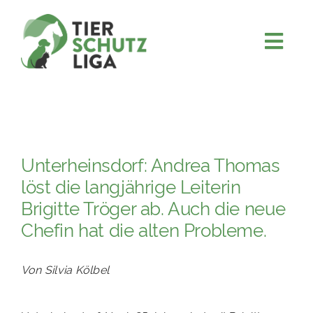
Skip
to
content
Togg
JETZT SPENDEN
Navi
ÜBER UNS
PROJEKTE
Unterheinsdorf: Andrea Thomas
MITMACHEN
löst die langjährige Leiterin
FÖRDERN & VERERBEN
Brigitte Tröger ab. Auch die neue
KOOPERATIONEN
Chefin hat die alten Probleme.
4KIDS
Von Silvia Kölbel
TIERHEIMTIERE
TIERHEIME