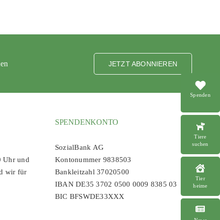
ten
JETZT ABONNIEREN
Spenden
SPENDENKONTO
Tiere
suchen
SozialBank AG
0 Uhr und
Kontonummer 9838503
d wir für
Bankleitzahl 37020500
Tier
IBAN DE35 3702 0500 0009 8385 03
heime
BIC BFSWDE33XXX
News