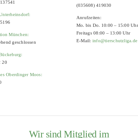
9137541
(035608) 419030
Unterheinsdorf:
Anrufzeiten:
65196
Mo. bis Do. 10:00 – 15:00 Uh
Freitags 08:00 – 13:00 Uhr
ation München:
E-Mail:
info@tierschutzliga.de
ehend geschlossen
 Bückeburg:
2 20
ies Oberdinger Moos:
0
Wir sind Mitglied im