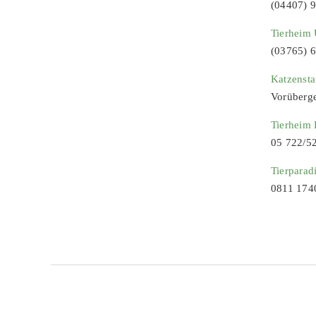
(04407) 
Tierheim 
(03765) 
Katzenst
Vorüberg
Tierheim
05 722/5
Tierparad
0811 174