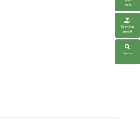
letter
r
Spenden
portal
Suche