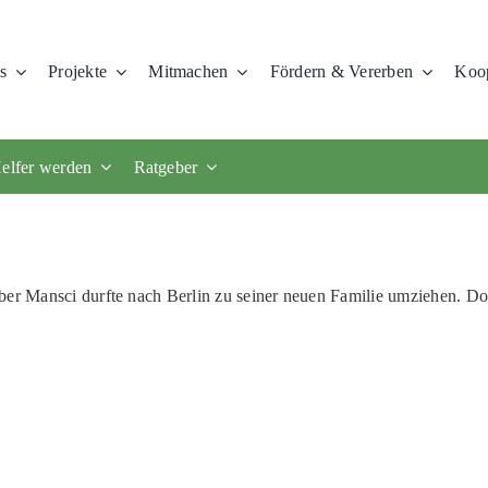
s
Projekte
Mitmachen
Fördern & Vererben
Koop
elfer werden
Ratgeber
ber Mansci durfte nach Berlin zu seiner neuen Familie umziehen. Dor