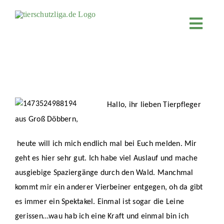
Skip
to
Toggl
content
Navig
JETZT SP
ÜBER UN
PROJEKT
Hallo, ihr lieben Tierpfleger
MITMACH
aus Groß Döbbern,
FÖRDERN
heute will ich mich endlich mal bei Euch melden. Mir
KOOPERA
geht es hier sehr gut. Ich habe viel Auslauf und mache
4KIDS
ausgiebige Spaziergänge durch den Wald. Manchmal
kommt mir ein anderer Vierbeiner entgegen, oh da gibt
TIERHEIM
es immer ein Spektakel. Einmal ist sogar die Leine
TIERHEI
gerissen…wau hab ich eine Kraft und einmal bin ich