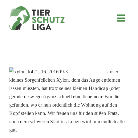
Skip
to
content
Toggl
Navig
JETZT SPENDEN
ÜBER UNS
PROJEKTE
MITMACHEN
Unser
kleines Sorgenfellchen Xylon, dem das Auge entfernen
FÖRDERN & VERERBEN
lassen mussten, hat trotz seines kleinen Handicap (oder
KOOPERATIONEN
gerade deswegen) ganz schnell eine liebe neue Familie
gefunden, wo er nun ordentlich die Wohnung auf den
4KIDS
Kopf stellen kann. Wir freuen uns für den süßen Fratz,
TIERHEIMTIERE
nach dem schweren Start ins Leben wird nun endlich alles
gut.
TIERHEIME