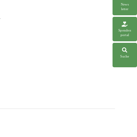
News
letter
r
Spenden
portal
Suche