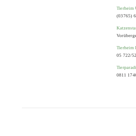
Tierheim 
(03765) 
Katzenst
Vorüberg
Tierheim
05 722/5
Tierparad
0811 174