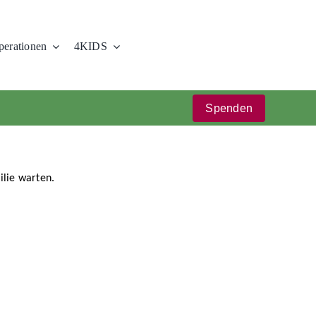
erationen
4KIDS
Spenden
ilie warten.