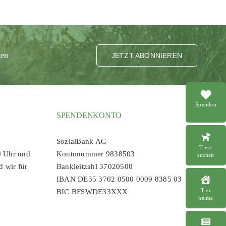
ten
JETZT ABONNIEREN
Spenden
SPENDENKONTO
SozialBank AG
Tiere
0 Uhr und
Kontonummer 9838503
suchen
d wir für
Bankleitzahl 37020500
IBAN DE35 3702 0500 0009 8385 03
Tier
BIC BFSWDE33XXX
heime