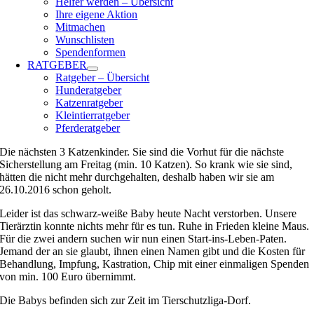
Helfer werden – Übersicht
Ihre eigene Aktion
Mitmachen
Wunschlisten
Spendenformen
RATGEBER
Ratgeber – Übersicht
Hunderatgeber
Katzenratgeber
Kleintierratgeber
Pferderatgeber
Die nächsten 3 Katzenkinder. Sie sind die Vorhut für die nächste
Sicherstellung am Freitag (min. 10 Katzen). So krank wie sie sind,
hätten die nicht mehr durchgehalten, deshalb haben wir sie am
26.10.2016 schon geholt.
Leider ist das schwarz-weiße Baby heute Nacht verstorben. Unsere
Tierärztin konnte nichts mehr für es tun. Ruhe in Frieden kleine Maus.
Für die zwei andern suchen wir nun einen Start-ins-Leben-Paten.
Jemand der an sie glaubt, ihnen einen Namen gibt und die Kosten für
Behandlung, Impfung, Kastration, Chip mit einer einmaligen Spenden
von min. 100 Euro übernimmt.
Die Babys befinden sich zur Zeit im Tierschutzliga-Dorf.