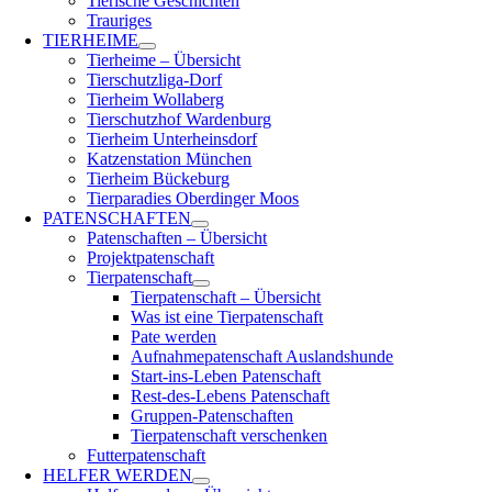
Tierische Geschichten
Trauriges
TIERHEIME
Tierheime – Übersicht
Tierschutzliga-Dorf
Tierheim Wollaberg
Tierschutzhof Wardenburg
Tierheim Unterheinsdorf
Katzenstation München
Tierheim Bückeburg
Tierparadies Oberdinger Moos
PATENSCHAFTEN
Patenschaften – Übersicht
Projektpatenschaft
Tierpatenschaft
Tierpatenschaft – Übersicht
Was ist eine Tierpatenschaft
Pate werden
Aufnahmepatenschaft Auslandshunde
Start-ins-Leben Patenschaft
Rest-des-Lebens Patenschaft
Gruppen-Patenschaften
Tierpatenschaft verschenken
Futterpatenschaft
HELFER WERDEN