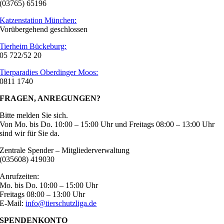
(03765) 65196
Katzenstation München:
Vorübergehend geschlossen
Tierheim Bückeburg:
05 722/52 20
Tierparadies Oberdinger Moos:
0811 1740
FRAGEN, ANREGUNGEN?
Bitte melden Sie sich.
Von Mo. bis Do. 10:00 – 15:00 Uhr und Freitags 08:00 – 13:00 Uhr
sind wir für Sie da.
Zentrale Spender – Mitgliederverwaltung
(035608) 419030
Anrufzeiten:
Mo. bis Do. 10:00 – 15:00 Uhr
Freitags 08:00 – 13:00 Uhr
E-Mail:
info@tierschutzliga.de
SPENDENKONTO