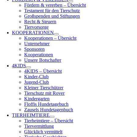
Fördern & vererben – Übersicht
Testament für den Tierschutz
Großspenden und Stiftungen
Recht & Steuern
Tiervorsorge
KOOPERATIONEN
Kooperationen – Übersicht
Unternehmer
Sponsoren
Kooperationen
Unsere Botschafter
4KIDS
4KIDS – Übersicht
Kinder-Club
Jugend-Club
Kleiner Tierschützer
Tierschutz mit Rover
Kindergarten
Floffis Hundetagebuch
Zausels Hundetagenbuch
TIERHEIMTIERE
Tierheimtiere – Übersicht
Tiervermittlung
Glücklich vermittelt