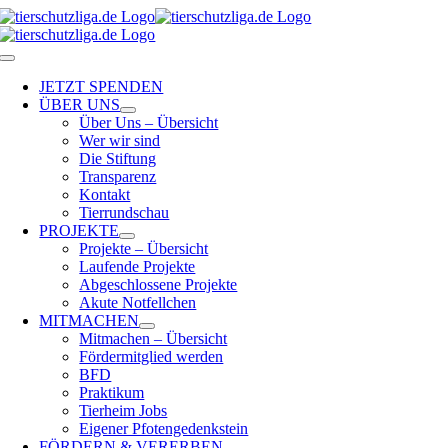
Skip
to
content
Toggle
Navigation
JETZT SPENDEN
ÜBER UNS
Über Uns – Übersicht
Wer wir sind
Die Stiftung
Transparenz
Kontakt
Tierrundschau
PROJEKTE
Projekte – Übersicht
Laufende Projekte
Abgeschlossene Projekte
Akute Notfellchen
MITMACHEN
Mitmachen – Übersicht
Fördermitglied werden
BFD
Praktikum
Tierheim Jobs
Eigener Pfotengedenkstein
FÖRDERN & VERERBEN