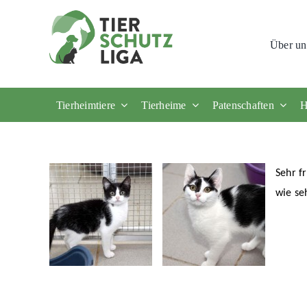
Skip
to
Über un
content
Tierheimtiere
Tierheime
Patenschaften
H
Sehr f
wie se