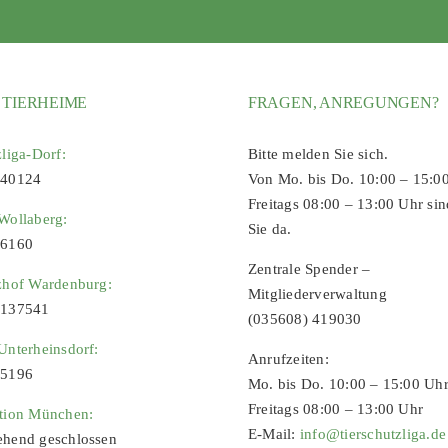
 TIERHEIME
FRAGEN, ANREGUNGEN?
zliga-Dorf:
Bitte melden Sie sich.
 40124
Von Mo. bis Do. 10:00 – 15:0
Freitags 08:00 – 13:00 Uhr sin
Wollaberg:
Sie da.
96160
Zentrale Spender –
zhof Wardenburg:
Mitgliederverwaltung
9137541
(035608) 419030
Unterheinsdorf:
Anrufzeiten:
65196
Mo. bis Do. 10:00 – 15:00 Uh
Freitags 08:00 – 13:00 Uhr
ation München:
E-Mail:
info@tierschutzliga.de
ehend geschlossen