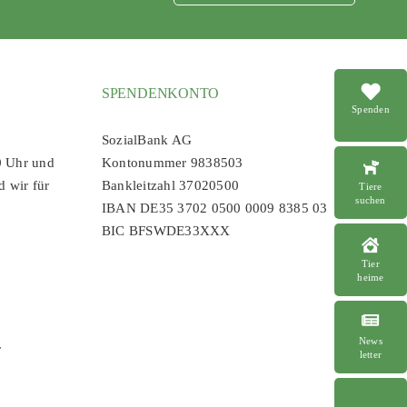
SPENDENKONTO
Spenden
SozialBank AG
0 Uhr und
Kontonummer 9838503
d wir für
Bankleitzahl 37020500
Tiere
suchen
IBAN DE35 3702 0500 0009 8385 03
BIC BFSWDE33XXX
Tier
heime
News
r
letter