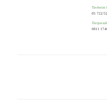
Tierheim
05 722/5
Tierparad
0811 174