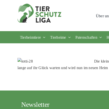
Skip
to
Über un
content
Tierheimtiere
Tierheime
Patenschaften
H
Die klein
lange auf ihr Glück warten und wird nun im neuen Heim
Newsletter