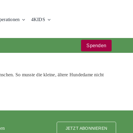
erationen
4KIDS
Spenden
Menschen. So musste die kleine, ältere Hundedame nicht
ten
JETZT ABONNIEREN