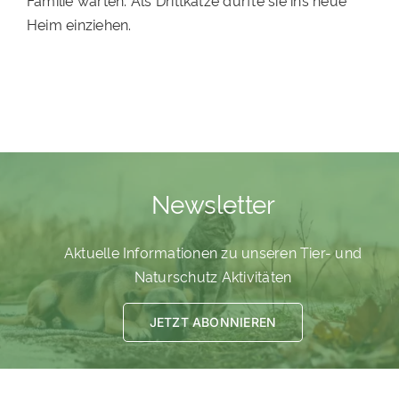
Familie warten. Als Drittkatze durfte sie ins neue
Heim einziehen.
PATENSCHAFTEN
HELFER WERDEN
RATGEBER
Newsletter
Aktuelle Informationen zu unseren Tier- und
Naturschutz Aktivitäten
JETZT ABONNIEREN