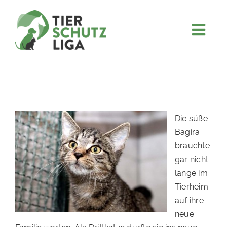
Skip
to
content
Togg
JETZT SPENDEN
Navi
ÜBER UNS
PROJEKTE
MITMACHEN
Die süße
Bagira
FÖRDERN & VERERBEN
brauchte
KOOPERATIONEN
gar nicht
lange im
4KIDS
Tierheim
TIERHEIMTIERE
auf ihre
neue
TIERHEIME