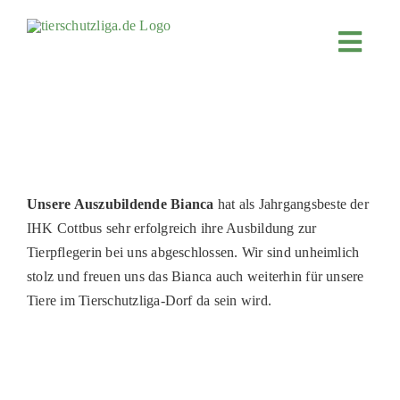
Skip
to
Toggl
content
Navig
JETZT SP
ÜBER UN
PROJEKT
MITMACH
Unsere Auszubildende Bianca
hat als Jahrgangsbeste der
IHK Cottbus sehr erfolgreich ihre Ausbildung zur
FÖRDERN
Tierpflegerin bei uns abgeschlossen. Wir sind unheimlich
KOOPERA
stolz und freuen uns das Bianca auch weiterhin für unsere
Tiere im Tierschutzliga-Dorf da sein wird.
4KIDS
TIERHEIM
TIERHEI